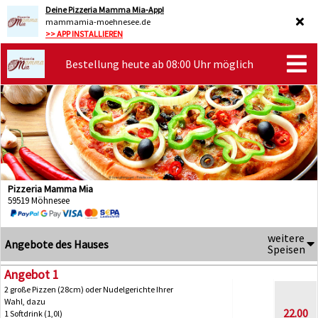
Deine Pizzeria Mamma Mia-App!
mammamia-moehnesee.de
>> APP INSTALLIEREN
Bestellung heute ab 08:00 Uhr möglich
Pizzeria Mamma Mia
59519 Möhnesee
weitere
Angebote des Hauses
Speisen
Angebot 1
2 große Pizzen (28cm) oder Nudelgerichte Ihrer
Wahl, dazu
22.00
1 Softdrink (1,0l)