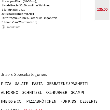
1 Lasagne-Blech (30x50cm),
1 Nudelblech (30x50cm) Ihrer Wahl und
135.00
1 Salatplatte, dazu
20 Pizzabrötchen mit Aioli
(bitte tragen Sie Ihre Auswahl ins Eingabefeld
"Hinweis" im Warenkorb ein)
Produktinfo
Unsere Speisekategorien:
PIZZA
SALATE
PASTA
GEBRATENE SPAGHETTI
AL FORNO
SCHNITZEL
XXL-BURGER
SCAMPI
IMBISS & CO.
PIZZABRÖTCHEN
FÜR KIDS
DESSERTS
GETRÄNKE
ANGEBOTE