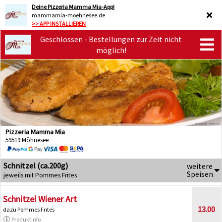
Deine Pizzeria Mamma Mia-App!
mammamia-moehnesee.de
>> APP INSTALLIEREN
Geschlossen - Bestellungen zur Zeit nicht
möglich!
Pizzeria Mamma Mia
59519 Möhnesee
Schnitzel (ca.200g)
weitere
Speisen
jeweils mit Pommes Frites
Schnitzel Wiener Art
13.00
dazu Pommes Frites
Produktinfo